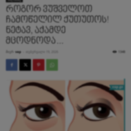
როგორ ვუშველოთ
ჩამოწელილ ქუთუთოს!
ნეტავ, აქამდე
მცოდნოდა…
მიერ
vap
-
თებერვალი 19, 2026
1348