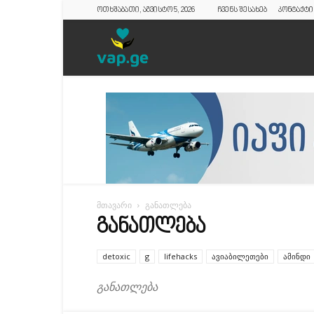
ოთხშაბათი, აგვისტო 5, 2026
ჩვენს შესახებ
კონტაქტი
vap.ge
მთავარი
განათლება
ᲒᲐᲜᲐᲗᲚᲔᲑᲐ
detoxic
g
lifehacks
ავიაბილეთები
ამინდი
განათლება