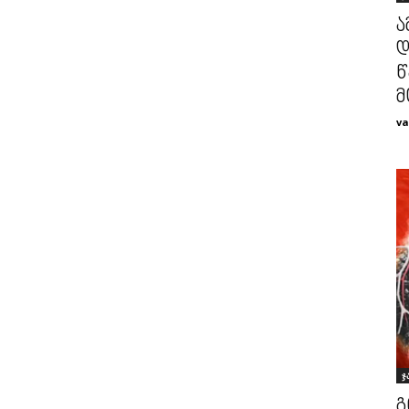
ა
დ
წ
მ
va
ჯ
გ