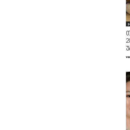
ჯ
თ
2
უ
va