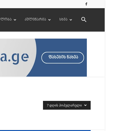
ელობა
კულინარია
სხვა
7 ᲓᲦᲘᲡ ᲞᲝᲞᲣᲚᲐᲠᲣᲚᲘ