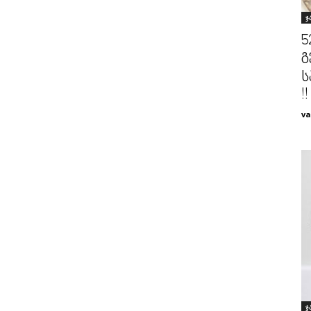
ჯ
5
გ
ს
!!
va
ჯ