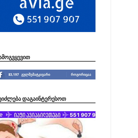
ᲐᲛᲝᲒᲕᲧᲔᲕᲘᲗ
83,197
გულშემატკივარი
ᲠᲝᲒᲝᲠᲘᲪᲐᲐ
ᲔᲘᲫᲚᲔᲑᲐ ᲓᲐᲒᲐᲘᲜᲢᲔᲠᲔᲡᲝᲗ