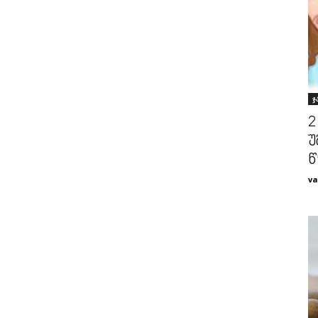
ჯ
2
უ
წ
va