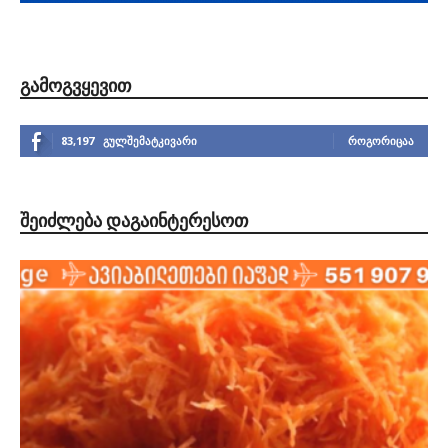
ᲒᲐᲛᲝᲒᲕᲧᲔᲕᲘᲗ
83,197
გულშემატკივარი
ᲠᲝᲒᲝᲠᲘᲪᲐᲐ
ᲨᲔᲘᲫᲚᲔᲑᲐ ᲓᲐᲒᲐᲘᲜᲢᲔᲠᲔᲡᲝᲗ