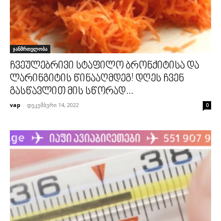
ჯანმრთელობა
ჩვეულებრივი სტაფილო ბრონქიტისა და
ლარინგიტის წინააღმდეგ! დღეს ჩვენ
გასწავლით მის სწორად...
vap
-
დეკემბერი 14, 2022
0