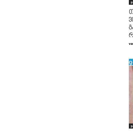
ჯ
თ
ვ
გ
რ
va
ჯ