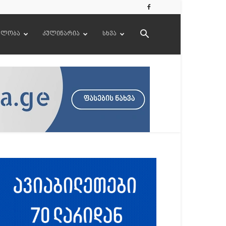
ელობა
კულინარია
სხვა