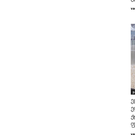
გ
va
ჯ
ე
ე
ქ
ფ
va