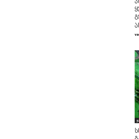
პ
ყ
გ
ა
va
ჯ
ს