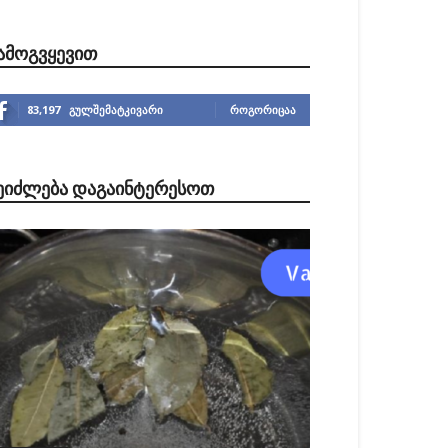
ᲐᲛᲝᲒᲕᲧᲔᲕᲘᲗ
83,197
გულშემატკივარი
ᲠᲝᲒᲝᲠᲘᲪᲐᲐ
ᲔᲘᲫᲚᲔᲑᲐ ᲓᲐᲒᲐᲘᲜᲢᲔᲠᲔᲡᲝᲗ