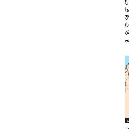
ზ
ხ
უ
ტ
ა
va
ჯ