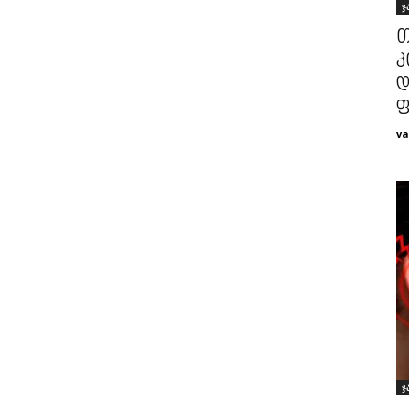
ჯ
თ
კ
დ
ფ
va
ჯ