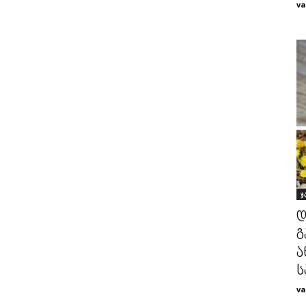
va
ჯ
დ
გ
ა
ს
va