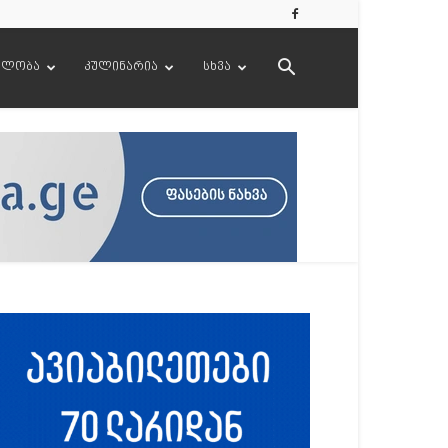
ელობა
კულინარია
სხვა