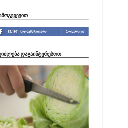
ᲐᲛᲝᲒᲕᲧᲔᲕᲘᲗ
83,197
გულშემატკივარი
ᲠᲝᲒᲝᲠᲘᲪᲐᲐ
ᲔᲘᲫᲚᲔᲑᲐ ᲓᲐᲒᲐᲘᲜᲢᲔᲠᲔᲡᲝᲗ