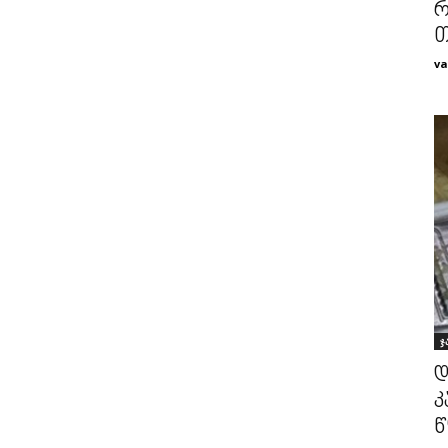
რ
თ
va
ჯ
დ
კ
წ