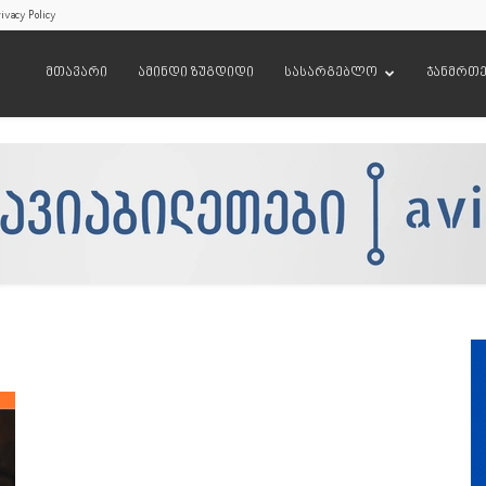
ivacy Policy
მთავარი
ამინდი ზუგდიდი
სასარგებლო
ჯანმრთ