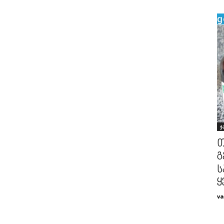
ჯ
თ
გ
ს
ყ
va