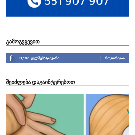
ᲒᲐᲛᲝᲒᲕᲧᲔᲕᲘᲗ
83,197
გულშემატკივარი
ᲠᲝᲒᲝᲠᲘᲪᲐᲐ
ᲨᲔᲘᲫᲚᲔᲑᲐ ᲓᲐᲒᲐᲘᲜᲢᲔᲠᲔᲡᲝᲗ