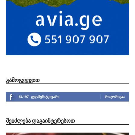
ᲒᲐᲛᲝᲒᲕᲧᲔᲕᲘᲗ
83,197
გულშემატკივარი
ᲠᲝᲒᲝᲠᲘᲪᲐᲐ
ᲨᲔᲘᲫᲚᲔᲑᲐ ᲓᲐᲒᲐᲘᲜᲢᲔᲠᲔᲡᲝᲗ