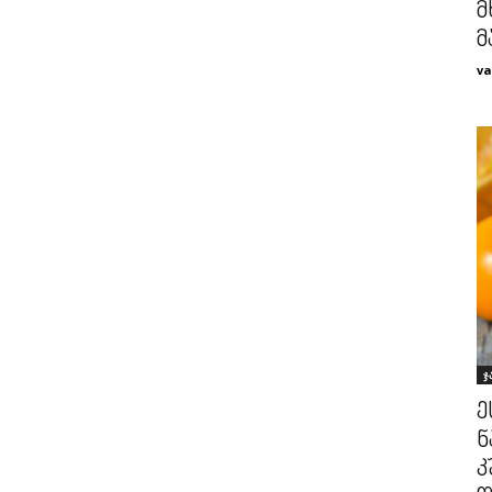
მ
მ
va
ჯ
ე
ნ
კ