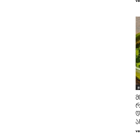
va
ჯ
მ
რ
დ
ა
va