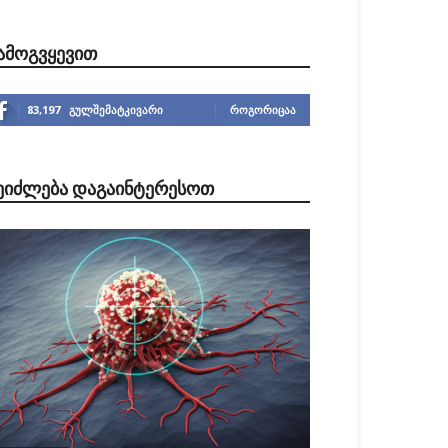
ᲐᲛᲝᲒᲕᲧᲔᲕᲘᲗ
83,197
გულშემატკივარი
ᲠᲝᲒᲝᲠᲘᲪᲐᲐ
ᲔᲘᲫᲚᲔᲑᲐ ᲓᲐᲒᲐᲘᲜᲢᲔᲠᲔᲡᲝᲗ