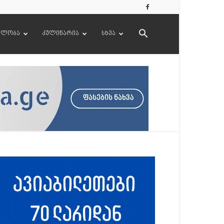
ელობა
კულინარია
სხვა