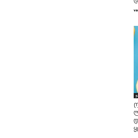
დ
va
ჯ
ო
ლ
დ
ყ