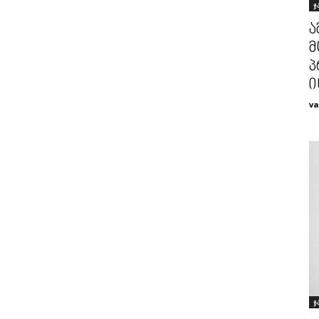
ჯ
ა
მ
პ
ი
va
ჯ