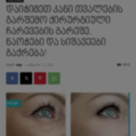
დაიჭიმეთ კანი თვალების
გარშემო ქირურგიული
ჩარევების გარეშე.
ნაოჭები და სიშავეები
გაქრება!
მიერ
vap
-
იანვარი 15, 2021
3512