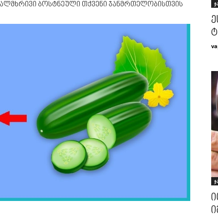
ჯ
ავალმხრივი ბოსტნეული თქვენი ჯანმრთელობისთვის
ე
ტ
va
ჯ
ი
ი