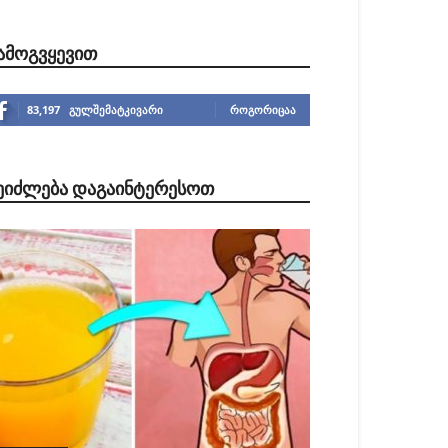
ᲐᲛᲝᲒᲕᲧᲔᲕᲘᲗ
83,197
გულშემატკივარი
ᲠᲝᲒᲝᲠᲘᲪᲐᲐ
ᲔᲘᲫᲚᲔᲑᲐ ᲓᲐᲒᲐᲘᲜᲢᲔᲠᲔᲡᲝᲗ