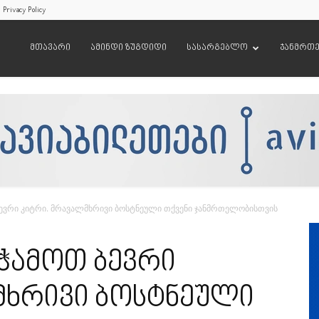
Privacy Policy
მთავარი
ამინდი ზუგდიდი
სასარგებლო
ჯანმრთ
ბევრი კიტრი. მრავალმხრივი ბოსტნეული თქვენი ჯანმრთელობისთვის
 ჭამოთ ბევრი
მხრივი ბოსტნეული