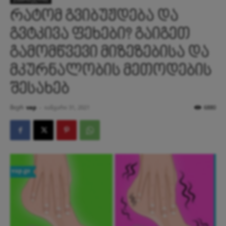
რატომ გვიბუჟდება და
გვტკივა ფეხები? გაიგეთ
გამომწვევი მიზეზებისა და
მკურნალობის მეთოდების
შესახებ
მიერ
vap
-
იანვარი 31, 2021
6880