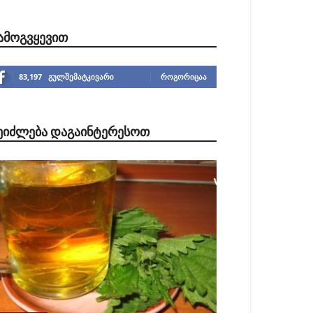
ᲐᲛᲝᲒᲕᲧᲔᲕᲘᲗ
83,197
გულშემატკივარი
ᲠᲝᲒᲝᲠᲘᲪᲐᲐ
ᲔᲘᲫᲚᲔᲑᲐ ᲓᲐᲒᲐᲘᲜᲢᲔᲠᲔᲡᲝᲗ