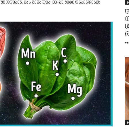
ჯ
წოდებენ. მას შეუძლია 100-ზე მეტი დაავადების
დ
თ
ც
რ
va
ჯ