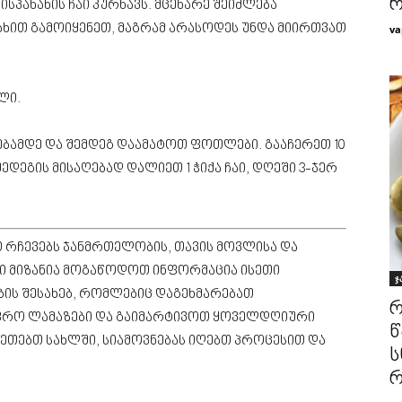
რ
ისპანახის ჩაი კურნავს. მცენარე შეიძლება
 სახით გამოიყენეთ, მაგრამ არასოდეს უნდა მიირთვათ
va
ლი.
ბამდე და შემდეგ დაამატოთ ფოთლები. გააჩერეთ 10
შედეგის მისაღებად დალიეთ 1 ჭიქა ჩაი, დღეში 3-ჯერ
თ რჩევებს ჯანმრთელობის, თავის მოვლისა და
ნი მიზანია მოგაწოდოთ ინფორმაცია ისეთი
ჯ
ის შესახებ, რომლებიც დაგეხმარებათ
რ
ფრო ლამაზები და გაიმარტივოთ ყოველდღიური
წ
აკეთებთ სახლში, სიამოვნებას იღებთ პროცესით და
ს
რ