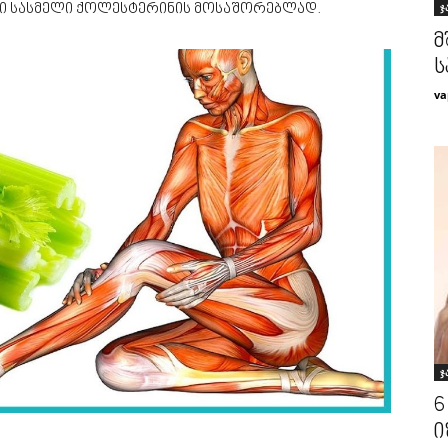
ჯ
ი სასმელი ქოლესტერინის მოსაშორებლად.
მ
ს
va
ჯ
6
ი