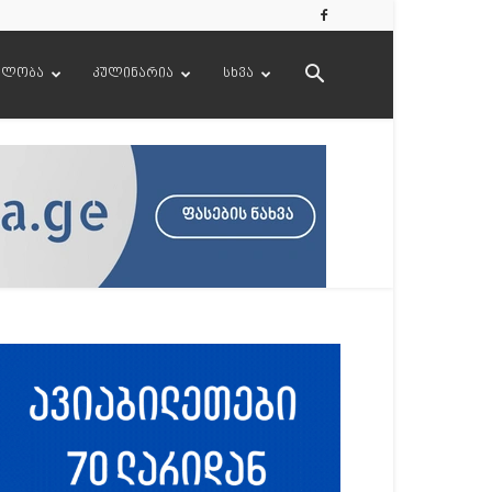
ელობა
კულინარია
სხვა