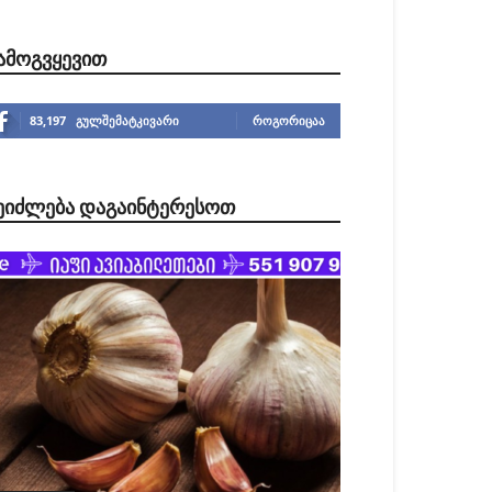
ᲐᲛᲝᲒᲕᲧᲔᲕᲘᲗ
83,197
გულშემატკივარი
ᲠᲝᲒᲝᲠᲘᲪᲐᲐ
ᲔᲘᲫᲚᲔᲑᲐ ᲓᲐᲒᲐᲘᲜᲢᲔᲠᲔᲡᲝᲗ