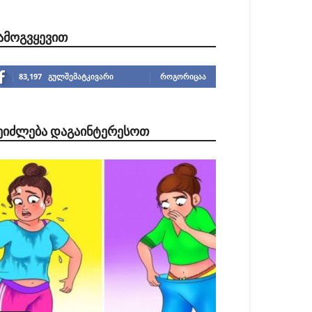
ᲐᲛᲝᲒᲕᲧᲔᲕᲘᲗ
83,197
გულშემატკივარი
ᲠᲝᲒᲝᲠᲘᲪᲐᲐ
ᲔᲘᲫᲚᲔᲑᲐ ᲓᲐᲒᲐᲘᲜᲢᲔᲠᲔᲡᲝᲗ