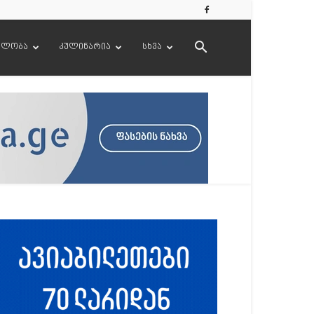
ელობა
კულინარია
სხვა