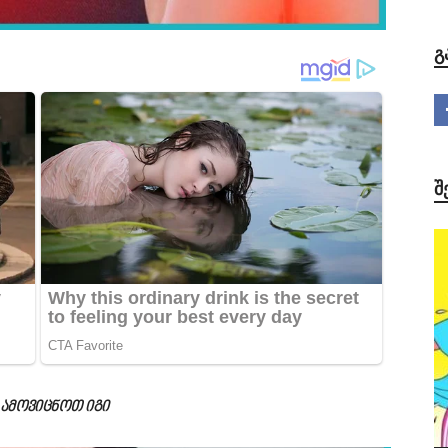
Გ
Შ
ამოვიცნოთ იგი