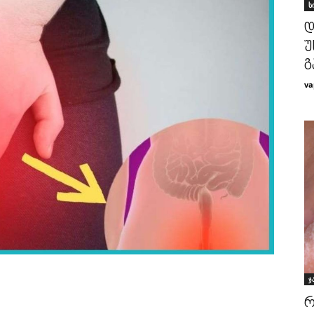
ს
დ
უ
გ
va
ჯ
რ