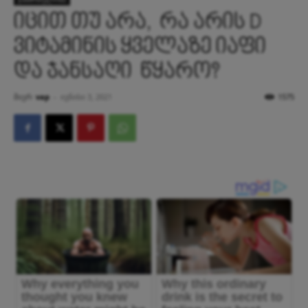
იცით თუ არა, რა არის D
ვიტამინის ყველაზე იაფი
და ჯანსაღი წყარო?
მიერ
vap
-
ივნისი 3, 2021
1575