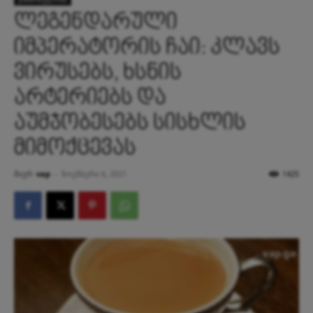
ლეგენდარული
იმპერატორის ჩაი: კლავს
ვირუსებს, ხსნის
არტერიებს და
აუმჯობესებს სისხლის
მიმოქცევას
მიერ
vap
-
ნოემბერი 6, 2021
1425