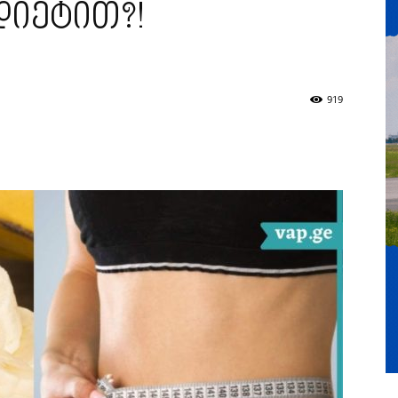
დიეტით?!
919