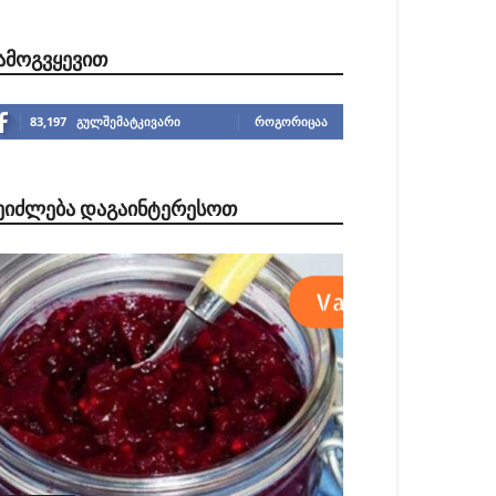
ᲐᲛᲝᲒᲕᲧᲔᲕᲘᲗ
83,197
გულშემატკივარი
ᲠᲝᲒᲝᲠᲘᲪᲐᲐ
ᲔᲘᲫᲚᲔᲑᲐ ᲓᲐᲒᲐᲘᲜᲢᲔᲠᲔᲡᲝᲗ