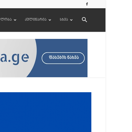
ელობა
კულინარია
სხვა