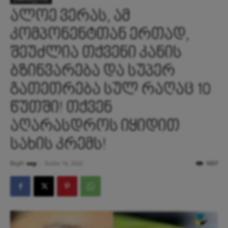
ალოე ვერას, ამ
კომპონენტთან ერთად,
შეუძლია თქვენი კანის
ბზინვარება და სუპერ
გათეთრება სულ რაღაც 10
წუთში! თქვენ
აღარასდროს იყიდით
სახის კრემს!
მიერ
vap
-
მაისი 16, 2022
1657