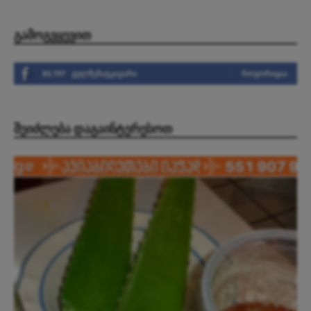
ᲒᲐᲛᲝᲒᲕᲧᲔᲕᲘᲗ
83,197
გულშემატკივარი
ᲠᲝᲒᲝᲠᲘᲪᲐᲐ
ᲨᲔᲘᲫᲚᲔᲑᲐ ᲓᲐᲒᲐᲘᲜᲢᲔᲠᲔᲡᲝᲗ