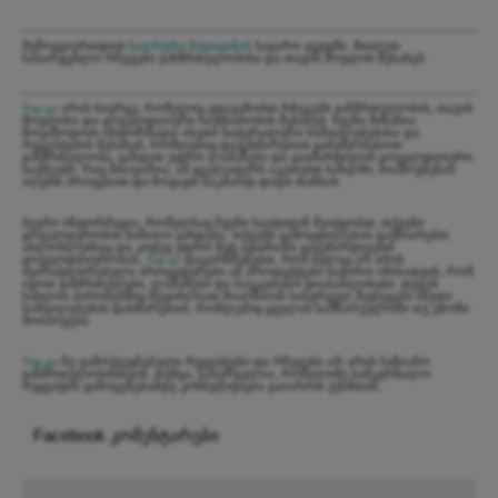
შემოგვიერთდით
ხალხური მედიცინის
საჯარო ჯგუფში. მიიღეთ
სასარგებლო რჩევები ჯანმრთელობისა და თავის მოვლის შესახებ.
Vap.ge
არის სივრცე, რომელიც გთავაზობთ რჩევებს ჯანმრთელობის, თავის
მოვლისა და ყოველდღიური საქმიანობის შესახებ. ჩვენი მიზანია
მოგაწოდოთ ინფორმაცია ისეთი ნატურალური საშუალებებისა და
რეცეპტების შესახებ, რომლებიც დაგეხმარებათ გაიუმჯობესოთ
ჯანმრთელობა, გახდეთ უფრო ლამაზები და გაიმარტივოთ ყოველდღიური
საქმეები. რაც მთავარია, ამ ყველაფერს აკეთებთ სახლში, სიამოვნებას
იღებთ პროცესით და ზოგავთ საკმაოდ დიდი თანხას.
ბევრი ინფორმაცია, რომელსაც ჩვენი საიტიდან შეიტყობთ, თქვენი
ყოველდურობის ნაწილი გახდება. თქვენს გამოცდილებას გაუზიარებთ
ახლობლებსაც და კიდევ უფრო მეტ ადამიანს გავუმარტივებთ
ყოველდღიურობას.
Vap.ge
დაგარწმუნებთ, რომ სულაც არ არის
ძვირადღირებული პროცედურები ან პროდუქტები საჭირო იმისათვის, რომ
იყოთ ჯანმრთელები, ლამაზები და საუკეთესო დიასახლისები. თქვენ
სახლის პირობებშიც შეგიძლიათ მიაღწიოთ სასურველ შედეგებს ისეთი
საშუალებების დახმარებით, რომლებიც ყველას სამზარეულოში თუ ეზოში
მოიპოვება.
Vap.ge
-ზე გამოქვეყნებული რეცეპტები და რჩევები არ არის საზიანო
ჯანმრთელობისთვის. თუმცა, სასურველია, რომელიმე სამკურნალო
რეცეპტის გამოყენებამდე კონსულტაცია გაიაროთ ექიმთან.
Facebook კომენტარები