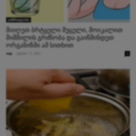
ჯანმრთელობა
მიიღეთ ბრტყელი მუცელი, მოიკალით
შიმშილის გრძნობა და გაიწმინდეთ
ორგანიზმი ამ სითხით
vap
-
ივნისი 17, 2021
0