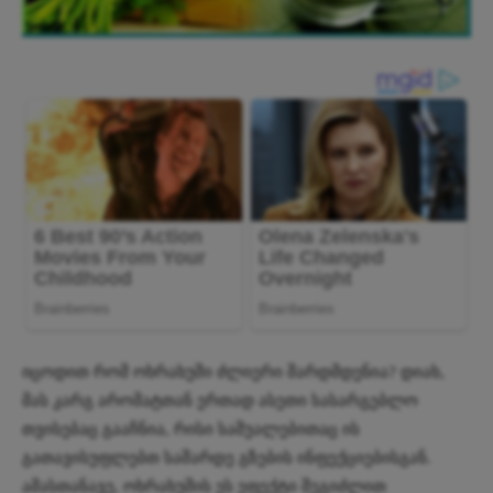
იცოდით რომ ოხრახუში ძლიერი შარდმდენია? დიახ,
მას კარგ არომატთან ერთად ასეთი სასარგებლო
თვისებაც გააჩნია, რისი საშუალებითაც ის
გათავისუფლებთ საშარდე გზების ინფექციებისგან.
ამასთანავე, ოხრახუშის ეს ეფექტი შეგიძლით