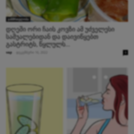
ჯანმრთელობა
დღეში ორი ჩაის კოვზი ამ უძველესი
საშუალებიდან და დაივიწყებთ
გასტრიტს, წყლულს...
vap
-
დეკემბერი 16, 2022
0