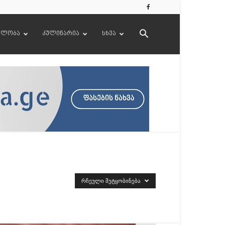
ელობა
კულინარია
სხვა
ᲠᲩᲔᲣᲚᲘ ᲨᲔᲢᲧᲝᲑᲘᲜᲔᲑᲐ