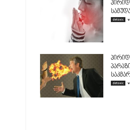
პირიდ
სამუდ
v
detoxic
პირიდ
პარაზი
საკმა
v
detoxic