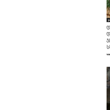
ჯ
დ
დ
ჯ
ს
va