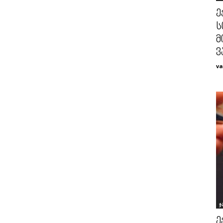
ე
ს
მ
ვ
va
ჯ
ე