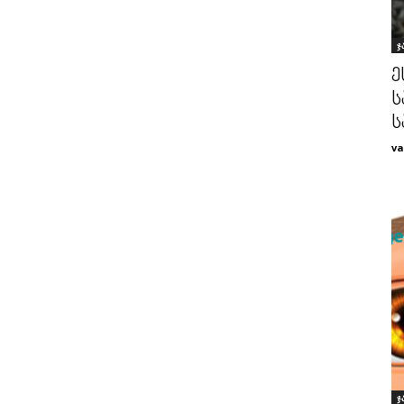
ჯ
ე
ს
ს
va
ჯ