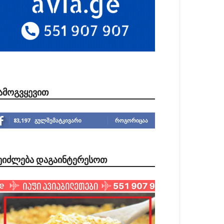
ᲐᲛᲝᲒᲕᲧᲔᲕᲘᲗ
83,197
გულშემატკივარი
ᲠᲝᲒᲝᲠᲘᲪᲐᲐ
ᲔᲘᲫᲚᲔᲑᲐ ᲓᲐᲒᲐᲘᲜᲢᲔᲠᲔᲡᲝᲗ