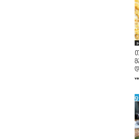
ჯ
თ
მ
დ
va