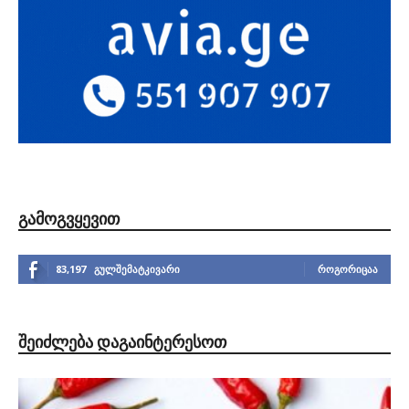
ᲒᲐᲛᲝᲒᲕᲧᲔᲕᲘᲗ
83,197
გულშემატკივარი
ᲠᲝᲒᲝᲠᲘᲪᲐᲐ
ᲨᲔᲘᲫᲚᲔᲑᲐ ᲓᲐᲒᲐᲘᲜᲢᲔᲠᲔᲡᲝᲗ