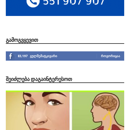
ᲒᲐᲛᲝᲒᲕᲧᲔᲕᲘᲗ
83,197
გულშემატკივარი
ᲠᲝᲒᲝᲠᲘᲪᲐᲐ
ᲨᲔᲘᲫᲚᲔᲑᲐ ᲓᲐᲒᲐᲘᲜᲢᲔᲠᲔᲡᲝᲗ