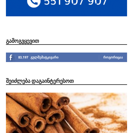
ᲒᲐᲛᲝᲒᲕᲧᲔᲕᲘᲗ
83,197
გულშემატკივარი
ᲠᲝᲒᲝᲠᲘᲪᲐᲐ
ᲨᲔᲘᲫᲚᲔᲑᲐ ᲓᲐᲒᲐᲘᲜᲢᲔᲠᲔᲡᲝᲗ