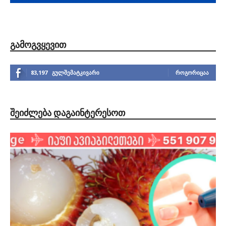
ᲒᲐᲛᲝᲒᲕᲧᲔᲕᲘᲗ
83,197
გულშემატკივარი
ᲠᲝᲒᲝᲠᲘᲪᲐᲐ
ᲨᲔᲘᲫᲚᲔᲑᲐ ᲓᲐᲒᲐᲘᲜᲢᲔᲠᲔᲡᲝᲗ