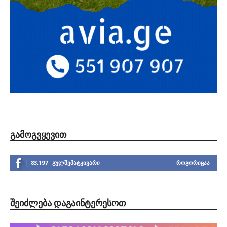
ᲒᲐᲛᲝᲒᲕᲧᲔᲕᲘᲗ
83,197
გულშემატკივარი
ᲠᲝᲒᲝᲠᲘᲪᲐᲐ
ᲨᲔᲘᲫᲚᲔᲑᲐ ᲓᲐᲒᲐᲘᲜᲢᲔᲠᲔᲡᲝᲗ