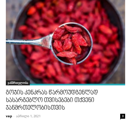
ჯანმრთელობა
გოჯის კენკრას წარმოუდგენლად
სასარგებლო თვისებები თქვენი
ჯანმრთელობისთვის
vap
-
აპრილი 1, 2021
0