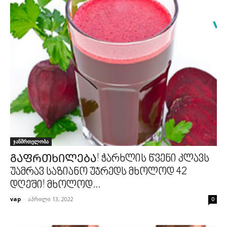
ჯანმრთელობა
ᲒᲐᲤᲠᲗᲮᲘᲚᲔᲑᲐ! ჭარხლის წვენი კლავს
უამრავ საზიანო უჯრედს მხოლოდ 42
დღეში! მხოლოდ...
vap
-
აპრილი 13, 2022
0