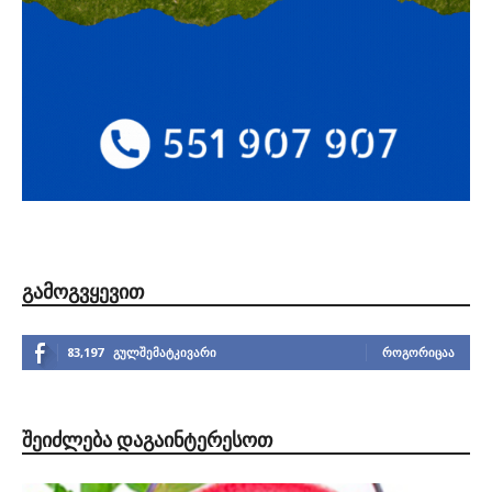
ᲒᲐᲛᲝᲒᲕᲧᲔᲕᲘᲗ
83,197
გულშემატკივარი
ᲠᲝᲒᲝᲠᲘᲪᲐᲐ
ᲨᲔᲘᲫᲚᲔᲑᲐ ᲓᲐᲒᲐᲘᲜᲢᲔᲠᲔᲡᲝᲗ