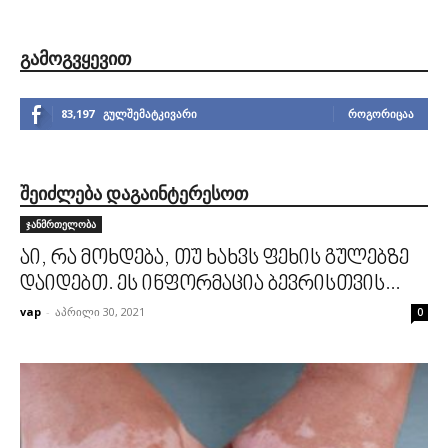
ᲒᲐᲛᲝᲒᲕᲧᲔᲕᲘᲗ
83,197
გულშემატკივარი
ᲠᲝᲒᲝᲠᲘᲪᲐᲐ
ᲨᲔᲘᲫᲚᲔᲑᲐ ᲓᲐᲒᲐᲘᲜᲢᲔᲠᲔᲡᲝᲗ
ჯანმრთელობა
აი, რა მოხდება, თუ ხახვს ფეხის გულებზე
დაიდებთ. ეს ინფორმაცია ბევრისთვის...
vap
-
აპრილი 30, 2021
0