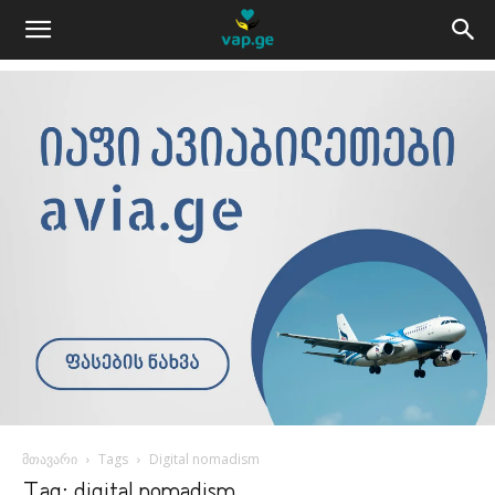
მთავარი
Tags
Digital nomadism
Tag: digital nomadism