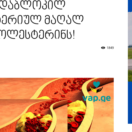
 დაბლოკილ
ტერიულ მაღალ
ქოლესტერინს!
1849