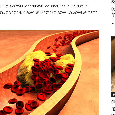
რ
ლს, რომელიც გაწმენდს არტერიებს, შეამცირებს
რ
ნეს და ეფექტურად აგაცილებთ გულ-სისხლძარღვთა
თ
va
ჯ
დ
ვ