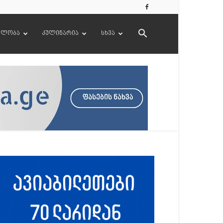
ელობა
კულინარია
სხვა