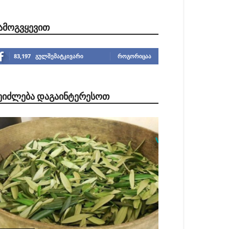
ᲐᲛᲝᲒᲕᲧᲔᲕᲘᲗ
83,197
გულშემატკივარი
ᲠᲝᲒᲝᲠᲘᲪᲐᲐ
ᲔᲘᲫᲚᲔᲑᲐ ᲓᲐᲒᲐᲘᲜᲢᲔᲠᲔᲡᲝᲗ