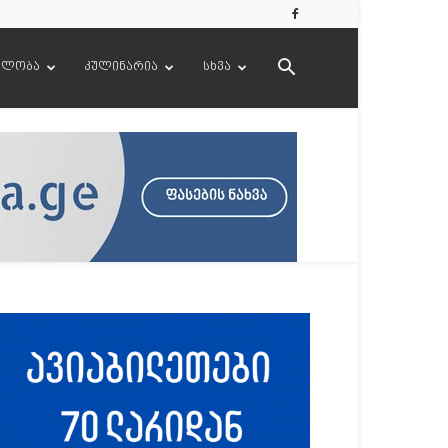
ელობა
კულინარია
სხვა