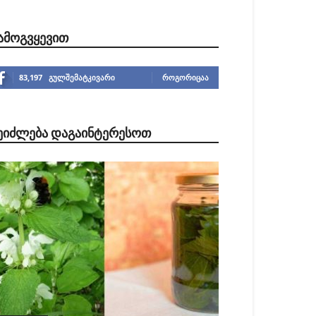
ᲐᲛᲝᲒᲕᲧᲔᲕᲘᲗ
83,197
გულშემატკივარი
ᲠᲝᲒᲝᲠᲘᲪᲐᲐ
ᲔᲘᲫᲚᲔᲑᲐ ᲓᲐᲒᲐᲘᲜᲢᲔᲠᲔᲡᲝᲗ