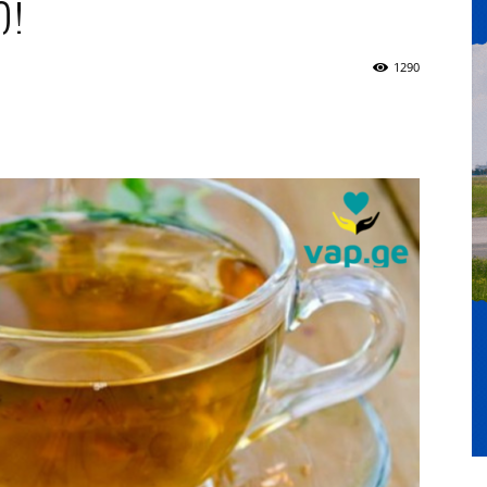
ი!
1290