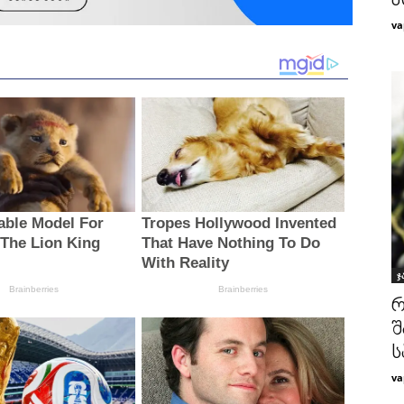
მ
va
ჯ
რ
შ
ს
va