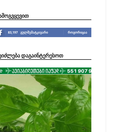
ᲐᲛᲝᲒᲕᲧᲔᲕᲘᲗ
83,197
გულშემატკივარი
ᲠᲝᲒᲝᲠᲘᲪᲐᲐ
ᲔᲘᲫᲚᲔᲑᲐ ᲓᲐᲒᲐᲘᲜᲢᲔᲠᲔᲡᲝᲗ