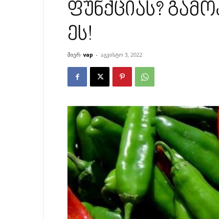
ფუნქციას? გამო
ეს!
მიერ
vap
-
აგვისტო 3, 2022