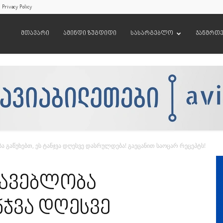
Privacy Policy
მთავარი
ამინდი ზუგდიდი
სასარგებლო
ჯანმრთ
ა გაწუხებთ, ეს ტანჯვა დღესვე დასრულდება! გაეცანით საოცარ რეცეპტს!
კავებლობა
ნჯვა დღესვე