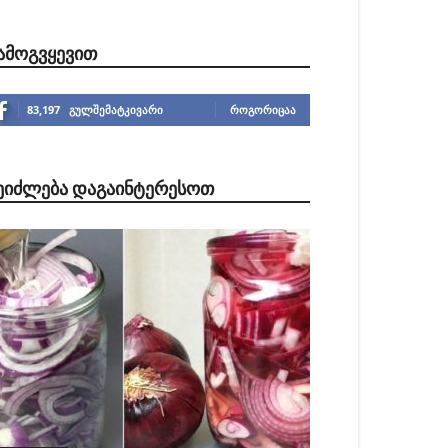
ᲐᲛᲝᲒᲕᲧᲔᲕᲘᲗ
83,197
გულშემატკივარი
ᲠᲝᲒᲝᲠᲘᲪᲐᲐ
ᲔᲘᲫᲚᲔᲑᲐ ᲓᲐᲒᲐᲘᲜᲢᲔᲠᲔᲡᲝᲗ