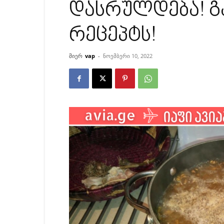
დასრულდება! გ
რეცეპტს!
მიერ
vap
-
ნოემბერი 10, 2022