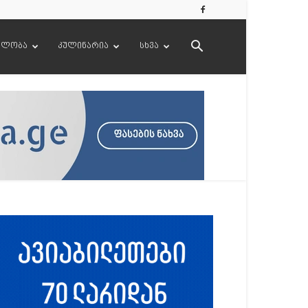
ელობა
კულინარია
სხვა