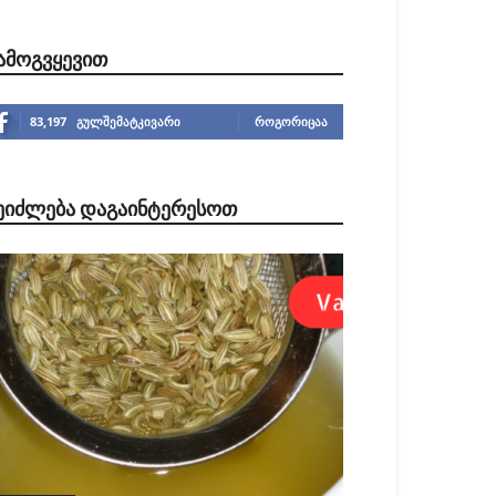
ᲐᲛᲝᲒᲕᲧᲔᲕᲘᲗ
83,197
გულშემატკივარი
ᲠᲝᲒᲝᲠᲘᲪᲐᲐ
ᲔᲘᲫᲚᲔᲑᲐ ᲓᲐᲒᲐᲘᲜᲢᲔᲠᲔᲡᲝᲗ