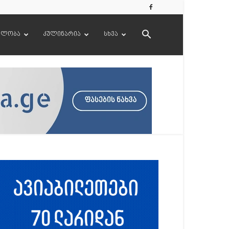
ელობა
კულინარია
სხვა