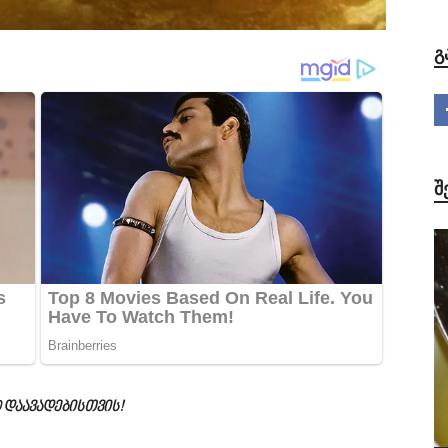
Გ
Შ
 დაავადებისთვის!