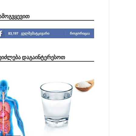
ᲐᲛᲝᲒᲕᲧᲔᲕᲘᲗ
83,197
გულშემატკივარი
ᲠᲝᲒᲝᲠᲘᲪᲐᲐ
ᲔᲘᲫᲚᲔᲑᲐ ᲓᲐᲒᲐᲘᲜᲢᲔᲠᲔᲡᲝᲗ