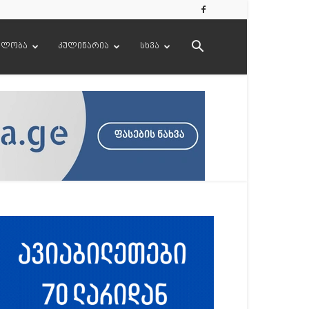
ელობა
კულინარია
სხვა