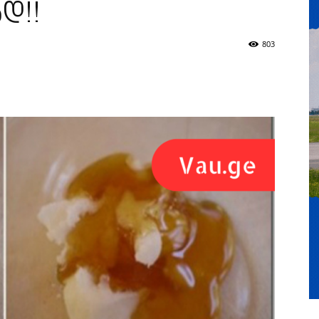
დ!!
803