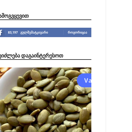
ᲐᲛᲝᲒᲕᲧᲔᲕᲘᲗ
83,197
გულშემატკივარი
ᲠᲝᲒᲝᲠᲘᲪᲐᲐ
ᲔᲘᲫᲚᲔᲑᲐ ᲓᲐᲒᲐᲘᲜᲢᲔᲠᲔᲡᲝᲗ