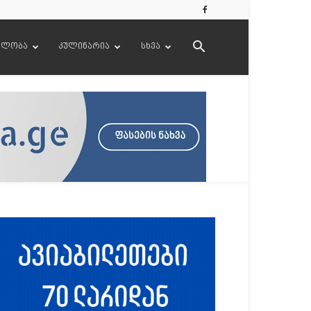
ელობა
კულინარია
სხვა