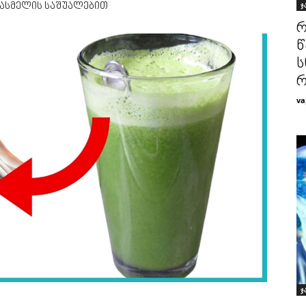
ჯ
ასმელის საშუალებით
რ
წ
ს
რ
va
ჯ