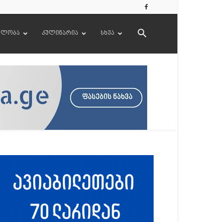
ელობა
კულინარია
სხვა