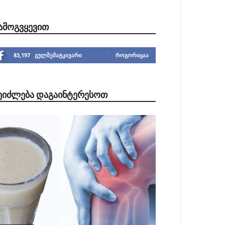
ᲐᲛᲝᲒᲕᲧᲔᲕᲘᲗ
83,197
გულშემატკივარი
ᲠᲝᲒᲝᲠᲘᲪᲐᲐ
ᲔᲘᲫᲚᲔᲑᲐ ᲓᲐᲒᲐᲘᲜᲢᲔᲠᲔᲡᲝᲗ