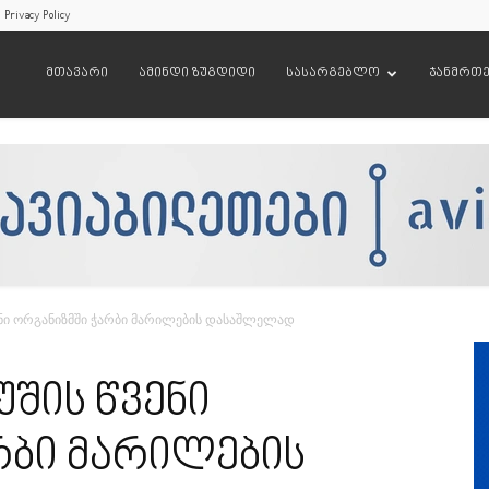
Privacy Policy
მთავარი
ამინდი ზუგდიდი
სასარგებლო
ჯანმრთ
ნი ორგანიზმში ჭარბი მარილების დასაშლელად
შის წვენი
რბი მარილების