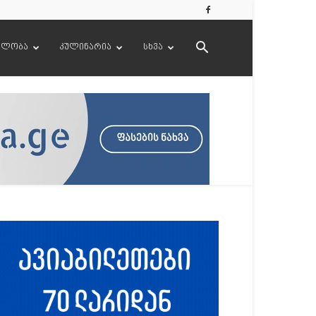
ელობა
კულინარია
სხვა