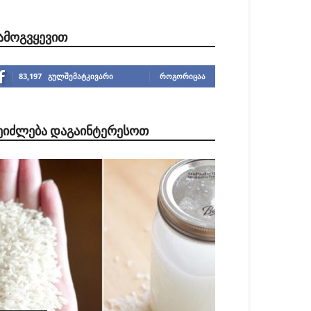
ᲐᲛᲝᲒᲕᲧᲔᲕᲘᲗ
83,197
გულშემატკივარი
ᲠᲝᲒᲝᲠᲘᲪᲐᲐ
ᲔᲘᲫᲚᲔᲑᲐ ᲓᲐᲒᲐᲘᲜᲢᲔᲠᲔᲡᲝᲗ