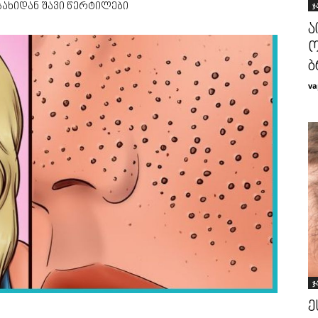
ჯ
ახიდან შავი წერტილები
ა
ო
ბ
va
ჯ
ე