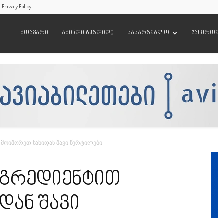
Privacy Policy
მთავარი
ამინდი ზუგდიდი
სასარგებლო
ჯანმრთ
 მოიშორეთ სახიდან შავი წერტილები
ნგრედიენტით
დან შავი