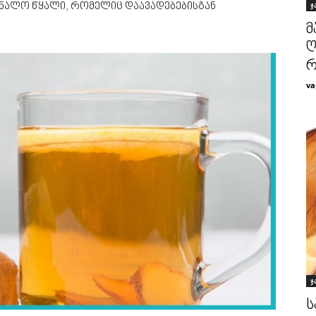
ჯ
ნალო წყალი, რომელიც დაავადებებისგან
მ
ღ
რ
va
ჯ
ს