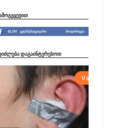
ᲐᲛᲝᲒᲕᲧᲔᲕᲘᲗ
83,197
გულშემატკივარი
ᲠᲝᲒᲝᲠᲘᲪᲐᲐ
ᲔᲘᲫᲚᲔᲑᲐ ᲓᲐᲒᲐᲘᲜᲢᲔᲠᲔᲡᲝᲗ