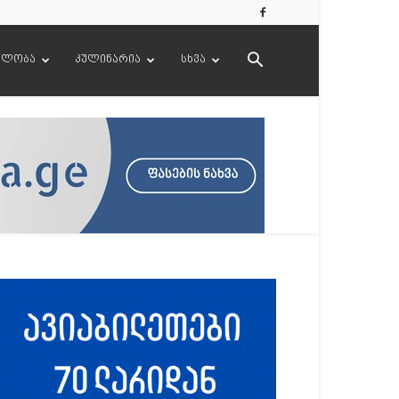
ელობა
კულინარია
სხვა