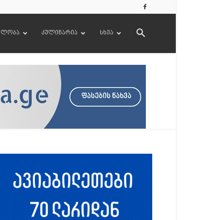
ელობა
კულინარია
სხვა