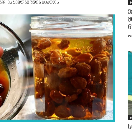
ჯ
ად. ეს ყველამ უნდა სცადოს
ე
მ
წ
va
ჯ
ს