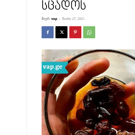
სცადოს
მიერ
vap
-
მაისი 27, 2021