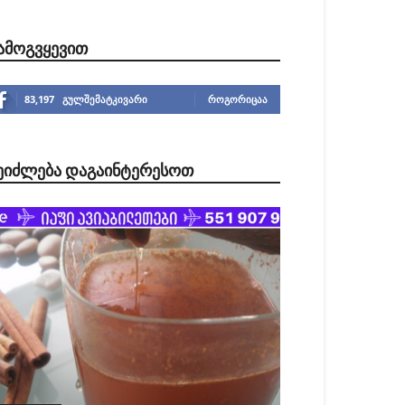
ᲐᲛᲝᲒᲕᲧᲔᲕᲘᲗ
83,197
გულშემატკივარი
ᲠᲝᲒᲝᲠᲘᲪᲐᲐ
ᲔᲘᲫᲚᲔᲑᲐ ᲓᲐᲒᲐᲘᲜᲢᲔᲠᲔᲡᲝᲗ