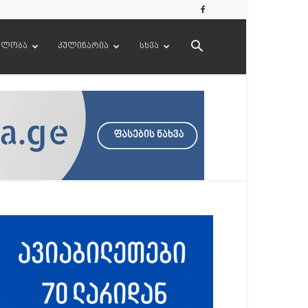
ელობა
კულინარია
სხვა