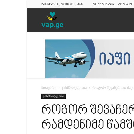
ხუთშაბათი, აგვისტო 6, 2026
ჩვენს შესახებ
კონტაქტი
vap.ge
მთავარი
ჯანმრთელობა
როგორ შევაჩეროთ შაკიკ
ჯანმრთელობა
როგორ შევაჩერ
რამდენიმე წამშ