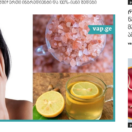
ჯ
ში? ერთი ინგრედიენტი და 100%-იანი შედეგი
Რ
ნ
მ
ა
va
ჯ