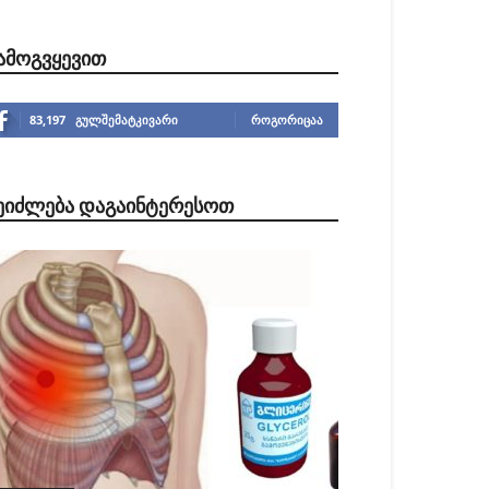
ᲐᲛᲝᲒᲕᲧᲔᲕᲘᲗ
83,197
გულშემატკივარი
ᲠᲝᲒᲝᲠᲘᲪᲐᲐ
ᲔᲘᲫᲚᲔᲑᲐ ᲓᲐᲒᲐᲘᲜᲢᲔᲠᲔᲡᲝᲗ