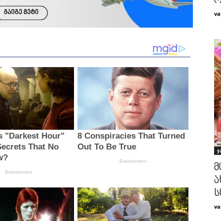
რ
va
ჯ
მ
ა
ს
va