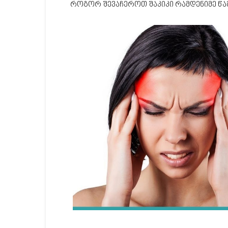
როგორ შევაჩეროთ შაკიკი რამდენიმე წამ