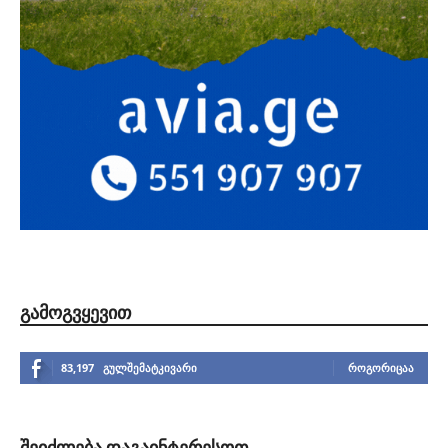
ᲒᲐᲛᲝᲒᲕᲧᲔᲕᲘᲗ
83,197
გულშემატკივარი
ᲠᲝᲒᲝᲠᲘᲪᲐᲐ
ᲨᲔᲘᲫᲚᲔᲑᲐ ᲓᲐᲒᲐᲘᲜᲢᲔᲠᲔᲡᲝᲗ