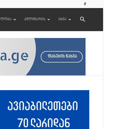
ელობა
კულინარია
სხვა