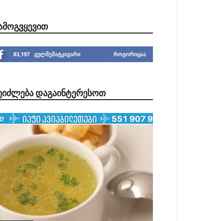
ᲐᲛᲝᲒᲕᲧᲔᲕᲘᲗ
83,197
გულშემატკივარი
ᲠᲝᲒᲝᲠᲘᲪᲐᲐ
ᲔᲘᲫᲚᲔᲑᲐ ᲓᲐᲒᲐᲘᲜᲢᲔᲠᲔᲡᲝᲗ