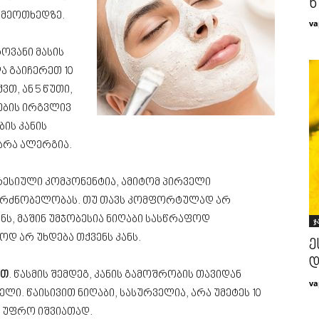
წ
 მეოთხედზე.
va
ოვანი მასის
ა გაიჩერეთ 10
ვთ, ან 5 წუთი,
ების ირგვლივ
ბის კანის
 არა ალერგია.
რესიული კომპონენტია, ამიტომ პირველი
მგრძნობელობას. თუ თავს კომფორტულად არ
ნს, მაშინ უმჯობესია ნიღაბი სასწრაფოდ
ჯ
ოდ არ უხდება თქვენს კანს.
ე
დ
ით
. წასმის შემდეგ, კანის გამოშრობის თავიდან
va
ი. წაისივით ნიღაბი, სასურველია, არა უმეტეს 10
ვ უფრო იშვიათად.