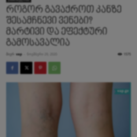
როგორ გავაქროთ კანზე
შესამჩნევი ვენები?
მარტივი და ეფექტური
გამოსავალია
მიერ
vap
-
ნოემბერი 29, 2020
1575