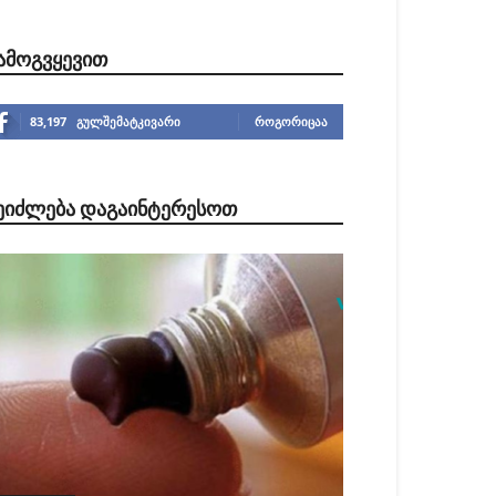
ᲐᲛᲝᲒᲕᲧᲔᲕᲘᲗ
83,197
გულშემატკივარი
ᲠᲝᲒᲝᲠᲘᲪᲐᲐ
ᲔᲘᲫᲚᲔᲑᲐ ᲓᲐᲒᲐᲘᲜᲢᲔᲠᲔᲡᲝᲗ