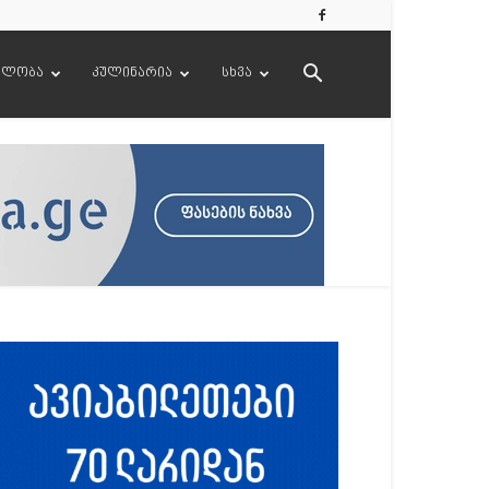
ელობა
კულინარია
სხვა