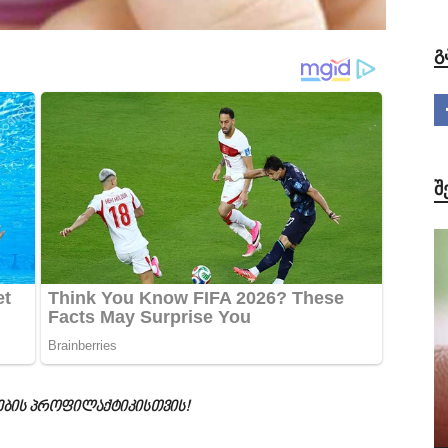
Გ
Შ
იების პროფილაქტიკისთვის!