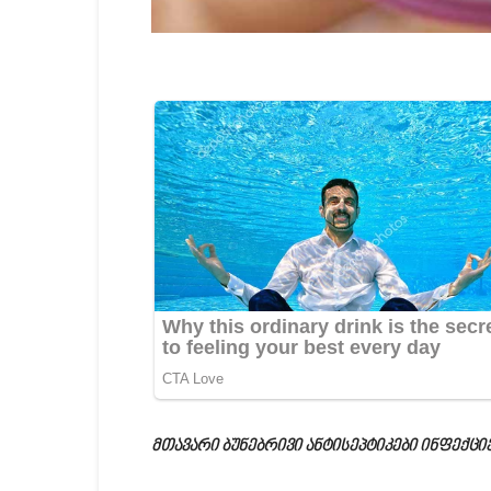
მთავარი ბუნებრივი ანტისეპტიკები ინფექც