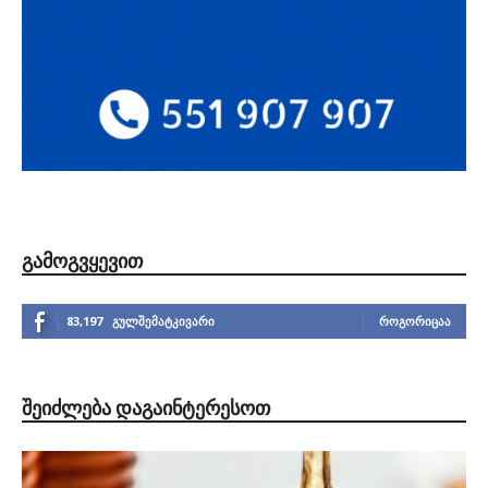
ᲒᲐᲛᲝᲒᲕᲧᲔᲕᲘᲗ
83,197
გულშემატკივარი
ᲠᲝᲒᲝᲠᲘᲪᲐᲐ
ᲨᲔᲘᲫᲚᲔᲑᲐ ᲓᲐᲒᲐᲘᲜᲢᲔᲠᲔᲡᲝᲗ