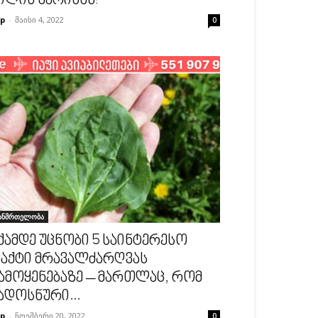
ილის ხარისხს!
p
-
მაისი 4, 2022
0
ანმრთელობა
ქამდე უცნობი 5 საინტერესო
აქტი მრავალძარღვას
ამოყენებაზე – მართლაც, რომ
ადოსნური...
p
-
ნოემბერი 20, 2022
0