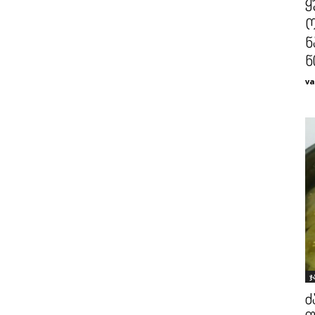
ყ
ო
ნ
ნ
va
ჯ
ძ