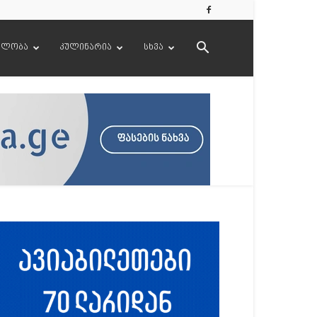
ელობა
კულინარია
სხვა