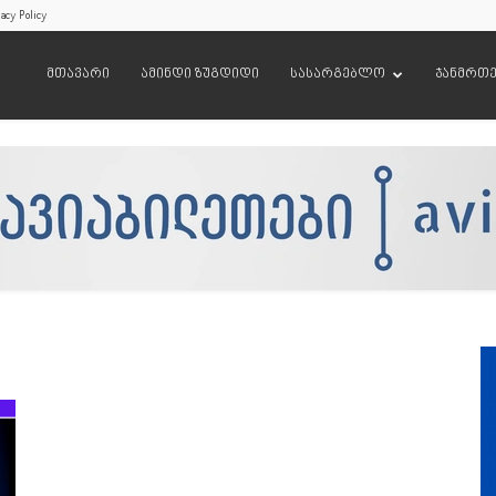
acy Policy
მთავარი
ამინდი ზუგდიდი
სასარგებლო
ჯანმრთ