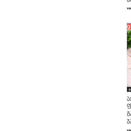
ძ
va
ჯ
ა
ფ
გ
ჯ
va