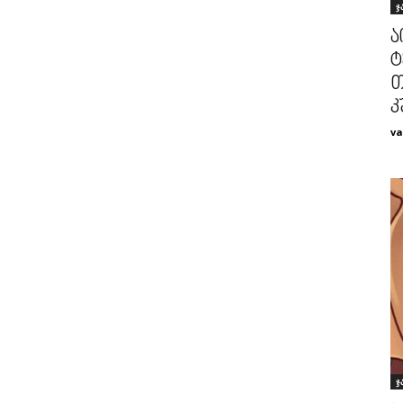
ჯ
ა
ტ
თ
კ
va
ჯ