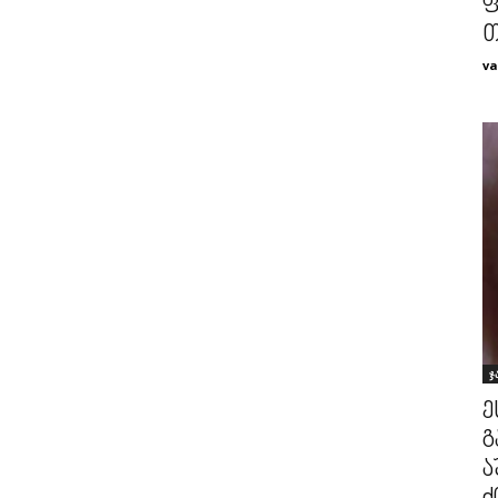
ფ
თ
va
ჯ
ე
გ
ა