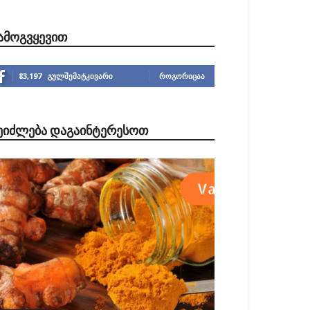
ᲐᲛᲝᲒᲕᲧᲔᲕᲘᲗ
83,197
გულშემატკივარი
ᲠᲝᲒᲝᲠᲘᲪᲐᲐ
ᲔᲘᲫᲚᲔᲑᲐ ᲓᲐᲒᲐᲘᲜᲢᲔᲠᲔᲡᲝᲗ