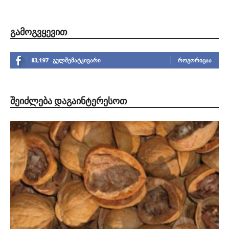
ᲒᲐᲛᲝᲒᲕᲧᲔᲕᲘᲗ
83,197
გულშემატკივარი
ᲠᲝᲒᲝᲠᲘᲪᲐᲐ
ᲨᲔᲘᲫᲚᲔᲑᲐ ᲓᲐᲒᲐᲘᲜᲢᲔᲠᲔᲡᲝᲗ