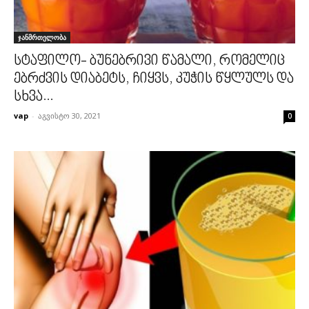
ჯანმრთელობა
სტაფილო- ბუნებრივი წამალი, რომელიც
ებრძვის დიაბეტს, ჩიყვს, კუჭის წყლულს და
სხვა...
vap
-
აგვისტო 30, 2021
0