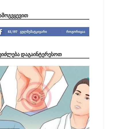
ᲐᲛᲝᲒᲕᲧᲔᲕᲘᲗ
83,197
გულშემატკივარი
ᲠᲝᲒᲝᲠᲘᲪᲐᲐ
ᲔᲘᲫᲚᲔᲑᲐ ᲓᲐᲒᲐᲘᲜᲢᲔᲠᲔᲡᲝᲗ