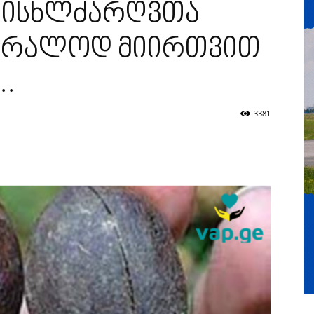
სისხლძარღვთა
უბრალოდ მიირთვით
..
3381