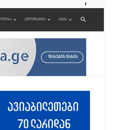
ელობა
კულინარია
სხვა