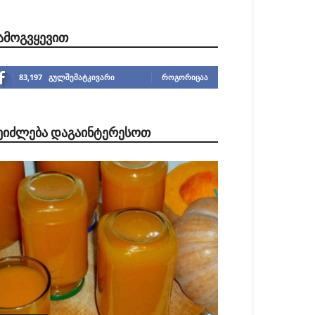
ᲐᲛᲝᲒᲕᲧᲔᲕᲘᲗ
83,197
გულშემატკივარი
ᲠᲝᲒᲝᲠᲘᲪᲐᲐ
ᲔᲘᲫᲚᲔᲑᲐ ᲓᲐᲒᲐᲘᲜᲢᲔᲠᲔᲡᲝᲗ