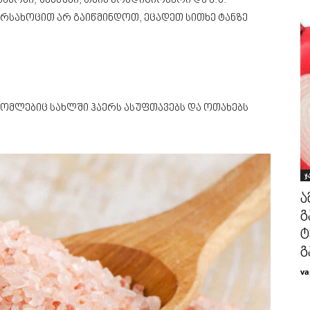
აპონი, შამპუნი, თმის კონდიციონერი და ა.შ.
ირსახოცით არ გაიწმინდოთ, ეცადეთ სითხე ტანზე
რომლებიც სახლში ჰაერს ასუფთავებს და ოთახებს
ჯ
ა
გ
ტ
გ
va