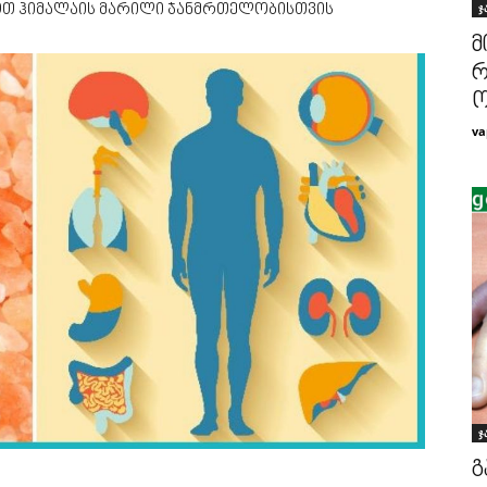
ჯ
ენოთ ჰიმალაის მარილი ჯანმრთელობისთვის
მ
რ
ო
va
ჯ
გ