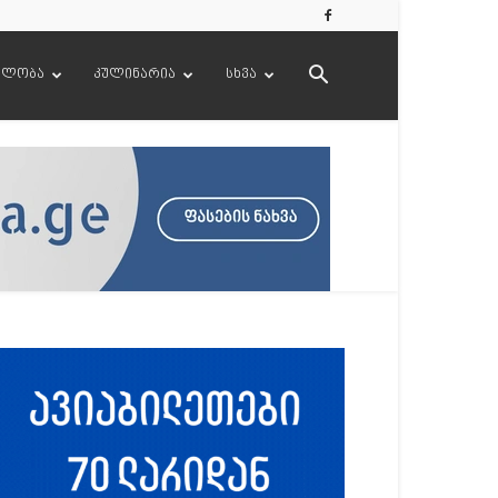
ელობა
კულინარია
სხვა