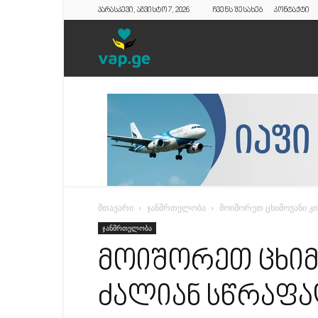
პარასკევი, აგვისტო 7, 2026
ჩვენს შესახებ
კონტაქტი
vap.ge
მთავარი
ჯანმრთელობა
მოიშორეთ ცხიმოვანი კი
ჯანმრთელობა
მოიშორეთ ცხიმ
ძალიან სწრაფა