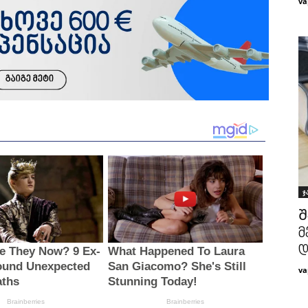
va
ჯ
Შ
მ
va