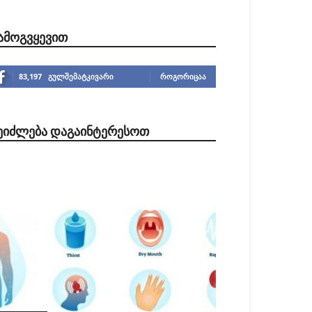
ᲐᲛᲝᲒᲕᲧᲔᲕᲘᲗ
83,197
გულშემატკივარი
ᲠᲝᲒᲝᲠᲘᲪᲐᲐ
ᲔᲘᲫᲚᲔᲑᲐ ᲓᲐᲒᲐᲘᲜᲢᲔᲠᲔᲡᲝᲗ