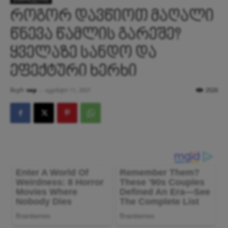
როგორ დავწიოთ მაღალი
წნევა წამლის გარეშე?
ყველაზე სანდო და
ეფექტური ხერხი
მიერ
vap
-
აგვისტო 11, 2021
2520